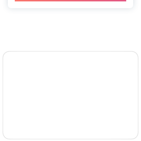
ANKARA VİDANJÖR
KANAL AÇMA HİZMETİ
Keçiören, Çankaya, Yenimahalle, Etimesgut, Mamak,
Altındağ, Sincan, Pursaklar