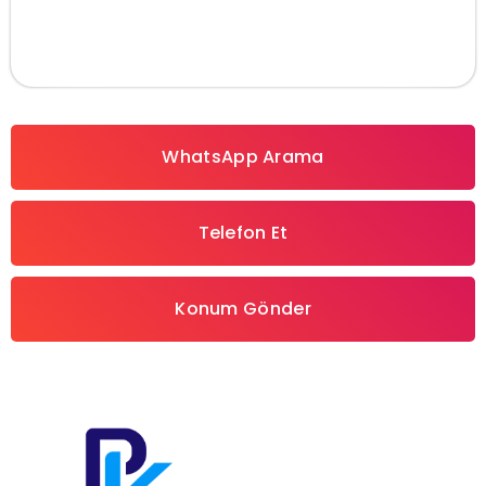
Keçiören, Çankaya, Yenimahalle, Etimesgut, Mamak,
Altındağ, Sincan, Pursaklar
WhatsApp Arama
Telefon Et
Konum Gönder