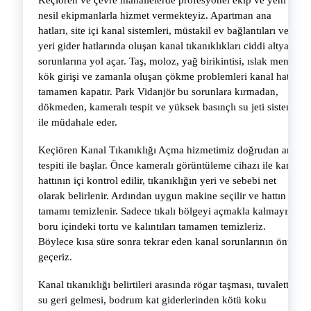
Keçiören ve çevre mahallelerde profesyonel ekip ve yeni
nesil ekipmanlarla hizmet vermekteyiz. Apartman ana
hatları, site içi kanal sistemleri, müstakil ev bağlantıları ve iş
yeri gider hatlarında oluşan kanal tıkanıklıkları ciddi altyapı
sorunlarına yol açar. Taş, moloz, yağ birikintisi, ıslak mendil,
kök girişi ve zamanla oluşan çökme problemleri kanal hattını
tamamen kapatır. Park Vidanjör bu sorunlara kırmadan,
dökmeden, kameralı tespit ve yüksek basınçlı su jeti sistemi
ile müdahale eder.
Keçiören Kanal Tıkanıklığı Açma hizmetimiz doğrudan arıza
tespiti ile başlar. Önce kameralı görüntüleme cihazı ile kanal
hattının içi kontrol edilir, tıkanıklığın yeri ve sebebi net
olarak belirlenir. Ardından uygun makine seçilir ve hattın
tamamı temizlenir. Sadece tıkalı bölgeyi açmakla kalmayız,
boru içindeki tortu ve kalıntıları tamamen temizleriz.
Böylece kısa süre sonra tekrar eden kanal sorunlarının önüne
geçeriz.
Kanal tıkanıklığı belirtileri arasında rögar taşması, tuvaletten
su geri gelmesi, bodrum kat giderlerinden kötü koku